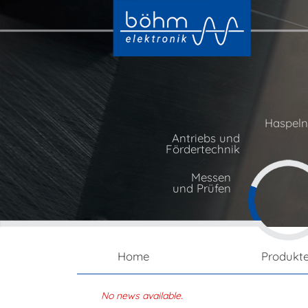
Haspel
Antriebs und
Fördertechnik
Messen
und Prüfen
Home
Produkt
No news available.